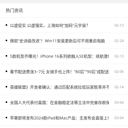
热门资讯
以虚促实 以虚强实，上海如何“加码”元宇宙？
02-13
微软“史诗级改进”！Win11安装更新后可不用重启电脑
02-24
5款机型齐曝光！iPhone 16系列欲融入SE机型：续航激增、8G内存
02-13
春节配送费涨3−7元 女骑手也上阵！“80后”“90后”成配送主力
02-06
英雄联盟》开发者确认：通过匹配系统拉低玩家胜率并不存在
02-14
全国人大代表付喜国：在金融稳定法等立法中完善存款保险制度
03-04
苹果即将发布2024款iPad和Mac产品：无发布会直接上市
03-04