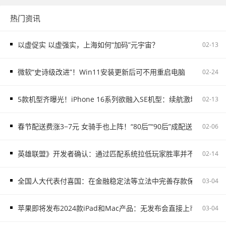
热门资讯
以虚促实 以虚强实，上海如何“加码”元宇宙？
02-13
微软“史诗级改进”！Win11安装更新后可不用重启电脑
02-24
5款机型齐曝光！iPhone 16系列欲融入SE机型：续航激增、8G内存
02-13
春节配送费涨3−7元 女骑手也上阵！“80后”“90后”成配送主力
02-06
英雄联盟》开发者确认：通过匹配系统拉低玩家胜率并不存在
02-14
全国人大代表付喜国：在金融稳定法等立法中完善存款保险制度
03-04
苹果即将发布2024款iPad和Mac产品：无发布会直接上市
03-04