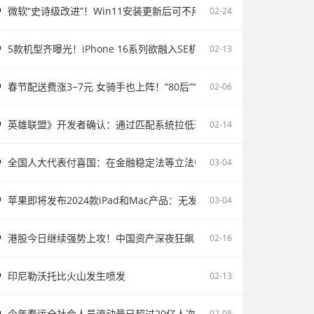
微软“史诗级改进”！Win11安装更新后可不用重启电脑
02-24
5款机型齐曝光！iPhone 16系列欲融入SE机型：续航激增、8G内存、5
02-13
春节配送费涨3−7元 女骑手也上阵！“80后”“90后”成配送主力
02-06
英雄联盟》开发者确认：通过匹配系统拉低玩家胜率并不存在
02-14
全国人大代表付喜国：在金融稳定法等立法中完善存款保险制度
03-04
苹果即将发布2024款iPad和Mac产品：无发布会直接上市
03-04
港股今日继续强势上攻！中国资产深夜狂飙
02-16
印尼勒沃托比火山发生喷发
02-13
今年春运全社会人员流动量已超过20亿人次
02-05