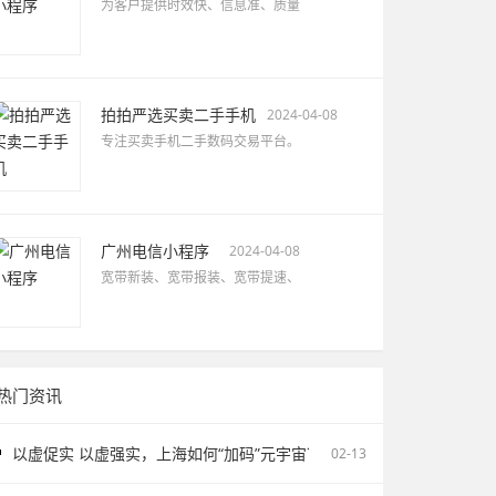
为客户提供时效快、信息准、质量
拍拍严选买卖二手手机
2024-04-08
专注买卖手机二手数码交易平台。
广州电信小程序
2024-04-08
宽带新装、宽带报装、宽带提速、
热门资讯
以虚促实 以虚强实，上海如何“加码”元宇宙？
02-13