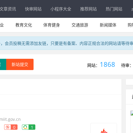
文章资讯
快审网站
小程序大全
推荐网站
热门网站
业
教育文化
体育健身
交通旅游
新闻媒体
购
务，会员投稿无需添加友链，只要是有备案、内容正规合法的网站请等待
1868
索
新站提交
网站：
待审
iit.gov.cn
0
1