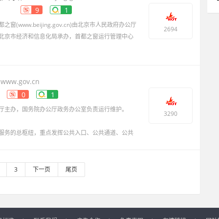
9
1
www.beijing.gov.cn)由北京市人民政府办公厅
2694
北京市经济和信息化局承办，首都之窗运行管理中心
开通，作为北京
.www.gov.cn
0
1
厅主办，国务院办公厅政务办公室负责运行维护。
3290
服务的总枢纽，重点发挥公共入口、公共通道、公共
各部门政务服务平台提供统一身份
3
下一页
尾页