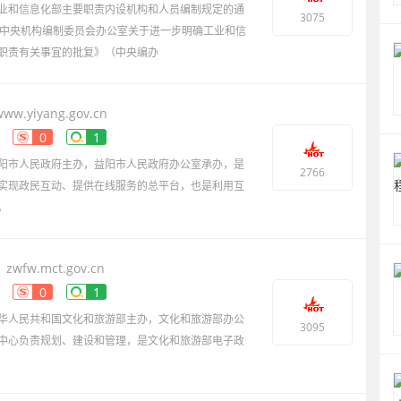
业和信息化部主要职责内设机构和人员编制规定的通
3075
）、《中央机构编制委员会办公室关于进一步明确工业和信
职责有关事宜的批复》（中央编办
www.yiyang.gov.cn
0
1
阳市人民政府主办，益阳市人民政府办公室承办，是
2766
实现政民互动、提供在线服务的总平台，也是利用互
。
zwfw.mct.gov.cn
0
1
华人民共和国文化和旅游部主办，文化和旅游部办公
3095
中心负责规划、建设和管理，是文化和旅游部电子政
mct