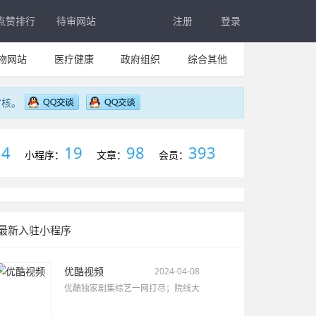
点赞排行
待审网站
注册
登录
物网站
医疗健康
政府组织
综合其他
审核。
4
19
98
393
：
小程序：
文章：
会员：
最新入驻小程序
优酷视频
2024-04-08
优酷独家剧集综艺一网打尽；院线大