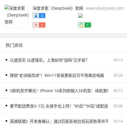
深度求索（DeepSeek）官网
www.deepseek.com
0
0
1
热门资讯
以虚促实 以虚强实，上海如何“加码”元宇宙？
02-13
微软“史诗级改进”！Win11安装更新后可不用重启电脑
02-24
5款机型齐曝光！iPhone 16系列欲融入SE机型：续航激增、8G内存
02-13
春节配送费涨3−7元 女骑手也上阵！“80后”“90后”成配送主力
02-06
英雄联盟》开发者确认：通过匹配系统拉低玩家胜率并不存在
02-14