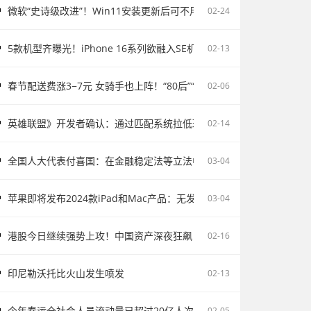
微软“史诗级改进”！Win11安装更新后可不用重启电脑
02-24
5款机型齐曝光！iPhone 16系列欲融入SE机型：续航激增、8G内存、5
02-13
春节配送费涨3−7元 女骑手也上阵！“80后”“90后”成配送主力
02-06
英雄联盟》开发者确认：通过匹配系统拉低玩家胜率并不存在
02-14
全国人大代表付喜国：在金融稳定法等立法中完善存款保险制度
03-04
苹果即将发布2024款iPad和Mac产品：无发布会直接上市
03-04
港股今日继续强势上攻！中国资产深夜狂飙
02-16
印尼勒沃托比火山发生喷发
02-13
今年春运全社会人员流动量已超过20亿人次
02-05