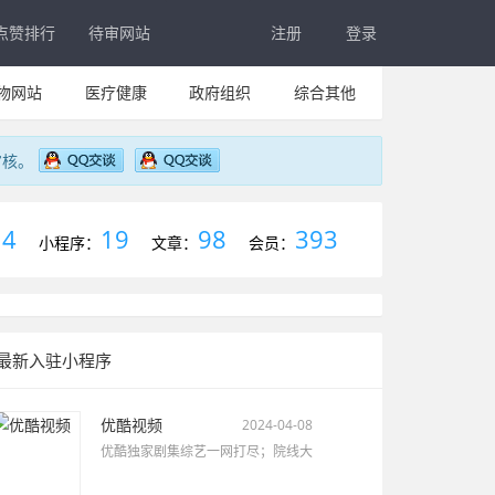
点赞排行
待审网站
注册
登录
物网站
医疗健康
政府组织
综合其他
审核。
4
19
98
393
：
小程序：
文章：
会员：
最新入驻小程序
优酷视频
2024-04-08
优酷独家剧集综艺一网打尽；院线大