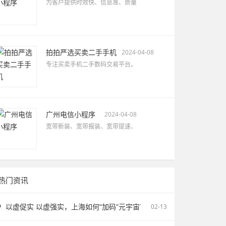
为客户提供时效快、信息准、质量
拍拍严选买卖二手手机
2024-04-08
专注买卖手机二手数码交易平台。
广州电信小程序
2024-04-08
宽带新装、宽带报装、宽带提速、
热门资讯
以虚促实 以虚强实，上海如何“加码”元宇宙？
02-13