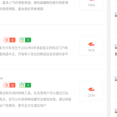
，最具人气的博客频道。拥有最耀眼的娱乐明星博
1964
的情感博客，最自我的草根博客!
0
1
分析家方兴东先生于2002年8月发起成立的知识门户网
1816
客网是中立、开放和人性化的精选信息资源共享平
om
0
1
表达和交流的网络工具。在这里用户可以通过日志、
2359
观点，还可以共享网络收藏完全展现自我。通过排版
加个性模块，更可全方位满足用户