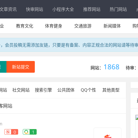
文章资讯
快审网站
小程序大全
推荐网站
热门网站
业
教育文化
体育健身
交通旅游
新闻媒体
购
务，会员投稿无需添加友链，只要是有备案、内容正规合法的网站请等待
1868
索
新站提交
网站：
待审
网站
社交网站
搜索引擎
公共团体
QQ个性
其他类型
客网站
cn
0
1