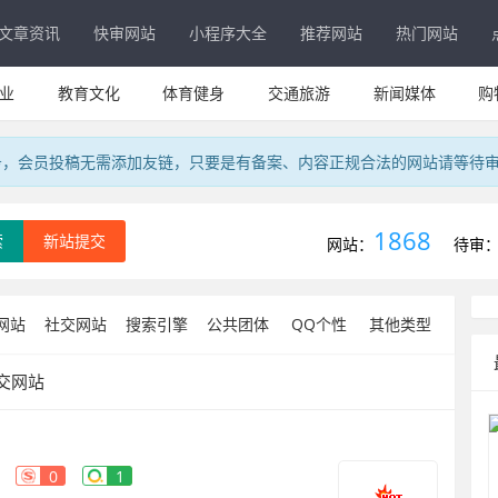
文章资讯
快审网站
小程序大全
推荐网站
热门网站
业
教育文化
体育健身
交通旅游
新闻媒体
购
务，会员投稿无需添加友链，只要是有备案、内容正规合法的网站请等待
1868
索
新站提交
网站：
待审
网站
社交网站
搜索引擎
公共团体
QQ个性
其他类型
交网站
0
1