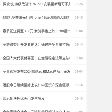
微软“史诗级改进”！Win11安装更新后可不用重启电脑
02-24
5款机型齐曝光！iPhone 16系列欲融入SE机型：续航激增、8G内存、5
02-13
春节配送费涨3−7元 女骑手也上阵！“80后”“90后”成配送主力
02-06
英雄联盟》开发者确认：通过匹配系统拉低玩家胜率并不存在
02-14
全国人大代表付喜国：在金融稳定法等立法中完善存款保险制度
03-04
苹果即将发布2024款iPad和Mac产品：无发布会直接上市
03-04
港股今日继续强势上攻！中国资产深夜狂飙
02-16
印尼勒沃托比火山发生喷发
02-13
今年春运全社会人员流动量已超过20亿人次
02-05