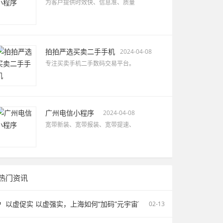
为客户提供时效快、信息准、质量
拍拍严选买卖二手手机
2024-04-08
专注买卖手机二手数码交易平台。
广州电信小程序
2024-04-08
宽带新装、宽带报装、宽带提速、
热门资讯
以虚促实 以虚强实，上海如何“加码”元宇宙？
02-13