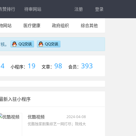
点赞排行
待审网站
注册
登录
物网站
医疗健康
政府组织
综合其他
审核。
4
19
98
393
：
小程序：
文章：
会员：
最新入驻小程序
优酷视频
2024-04-08
优酷独家剧集综艺一网打尽；院线大